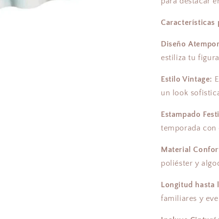
para destacar e
Características 
Diseño Atempor
estiliza tu figu
Estilo Vintage:
E
un look sofisti
Estampado Fest
temporada con e
Material Confor
poliéster y algo
Longitud hasta l
familiares y eve