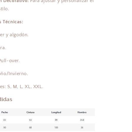
n Decorativo:
Para ajustar y personalizar el
tilo.
s Técnicas:
ter y algodón.
ra.
Pull-over.
ño/Invierno.
es: S, M, L, XL, XXL.
didas