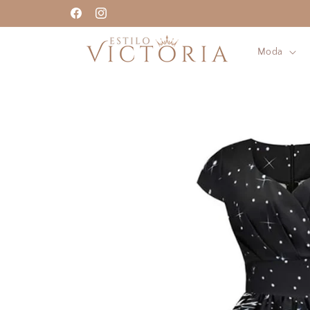
Ir
directamente
Facebook
Instagram
al contenido
Moda
Ir
directamente
a la
información
del producto