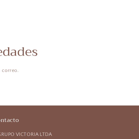
edades
 correo.
ntacto
RUPO VICTORIA LTDA