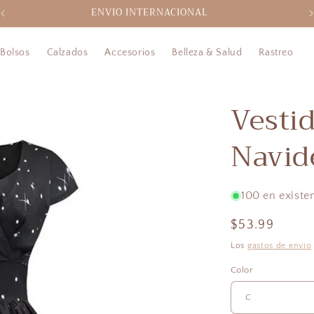
ENVIO INTERNACIONAL
Bolsos
Calzados
Accesorios
Belleza & Salud
Rastreo
Vesti
Navid
100 en existe
Precio
$53.99
habitual
Los
gastos de envío
Color