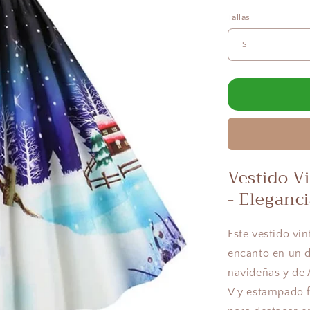
Tallas
Vestido V
- Eleganci
Este vestido vi
encanto en un d
navideñas y de 
V y estampado f