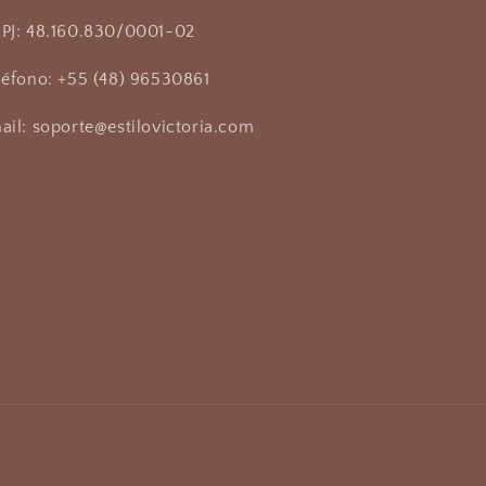
PJ: 48.160.830/0001-02
léfono: +55 (48) 96530861
ail: soporte@estilovictoria.com