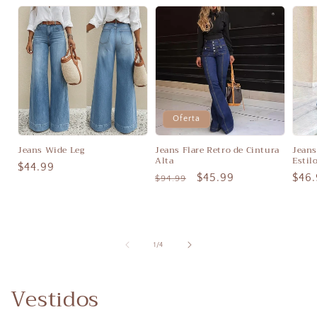
Oferta
Jeans Wide Leg
Jeans Flare Retro de Cintura
Jeans
Alta
Estil
Precio
$44.99
Precio
Precio
$45.99
Prec
$46
$94.99
habitual
habitual
de
habi
oferta
de
1
/
4
Vestidos