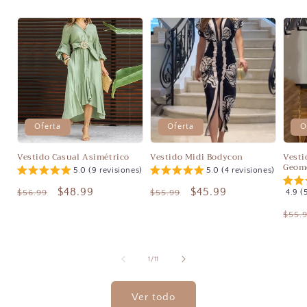
Oferta
Oferta
O
Vestido Casual Asimétrico
Vestido Midi Bodycon
Vesti
Geom
5.0 (9 revisiones)
5.0 (4 revisiones)
Precio
Precio
$48.99
Precio
Precio
$45.99
$56.99
$55.99
4.9 (
habitual
de
habitual
de
Prec
$55.
oferta
oferta
habi
de
1
/
11
Ver todo