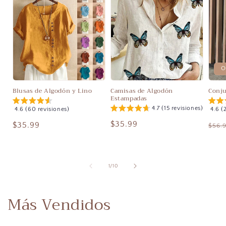
O
Blusas de Algodón y Lino
Camisas de Algodón
Conju
Estampadas
4.7 (15 revisiones)
4.6 (60 revisiones)
4.6 (
Precio
$35.99
Precio
$35.99
Prec
$56.
habitual
habitual
habi
de
1
/
10
Más Vendidos