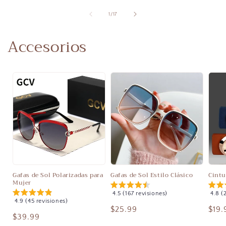
de
1
/
17
Accesorios
Gafas de Sol Polarizadas para
Gafas de Sol Estilo Clásico
Cintu
Mujer
4.5 (167 revisiones)
4.8 (
4.9 (45 revisiones)
Precio
$25.99
Prec
$19.
Precio
$39.99
habitual
habi