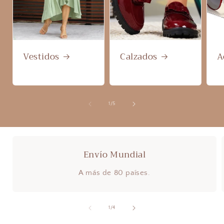
Vestidos
Calzados
A
de
1
/
5
Envío Mundial
A más de 80 países.
de
1
/
4