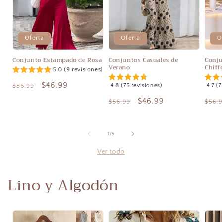
Oferta
Oferta
O
Conjunto Estampado de Rosa
Conjuntos Casuales de
Conju
Verano
Chiff
5.0 (9 revisiones)
Precio
Precio
$46.99
$56.99
4.8 (75 revisiones)
4.7 (
habitual
de
Precio
Precio
$46.99
Prec
$56.99
$56.
oferta
habitual
de
habi
oferta
de
1
/
5
Ver todo
Lino y Algodón