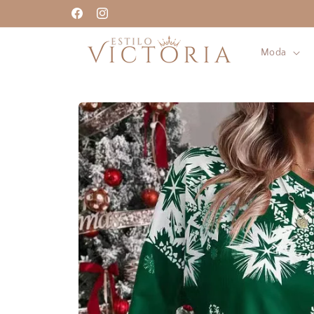
Ir
directamente
Facebook
Instagram
al contenido
Moda
Ir
directamente
a la
información
del producto