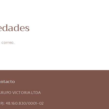
edades
 correo.
ntacto
RUPO VICTORIA LTDA
PJ: 48.160.830/0001-02