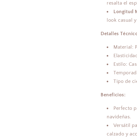
resalta el es
Longitud 
look casual 
Detalles Técnic
Material: P
Elasticida
Estilo: Cas
Temporada
Tipo de ci
Beneficios:
Perfecto p
navideñas.
Versátil p
calzado y acc