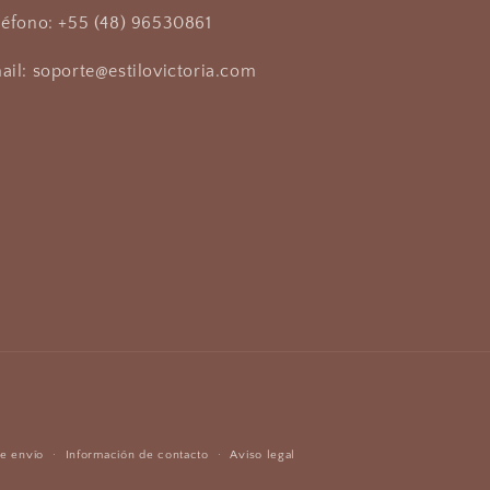
léfono: +55 (48) 96530861
ail: soporte@estilovictoria.com
de envío
Información de contacto
Aviso legal