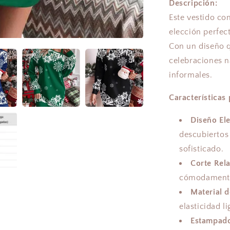
Descripción:
Este vestido co
elección perfec
Con un diseño q
celebraciones n
informales.
Características 
Diseño El
descubiertos
sofisticado.
Corte Rela
cómodamente 
Material d
elasticidad li
Estampado