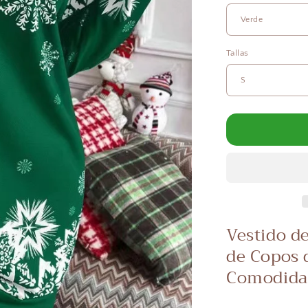
Tallas
Vestido d
de Copos 
Comodida