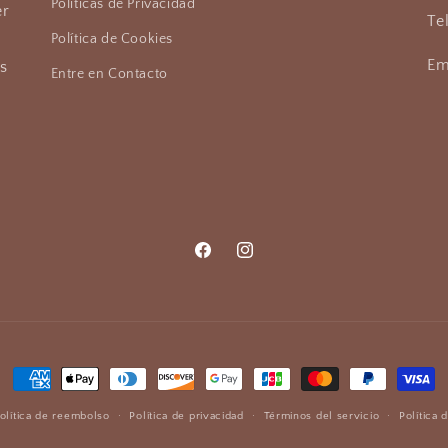
Políticas de Privacidad
er
Te
Política de Cookies
Em
as
Entre en Contacto
Facebook
Instagram
Formas
de
olítica de reembolso
Política de privacidad
Términos del servicio
Política 
pago