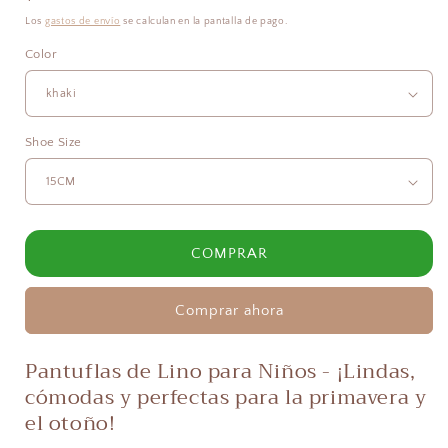
habitual
Los
gastos de envío
se calculan en la pantalla de pago.
Color
Shoe Size
COMPRAR
Comprar ahora
Pantuflas de Lino para Niños - ¡Lindas,
cómodas y perfectas para la primavera y
el otoño!