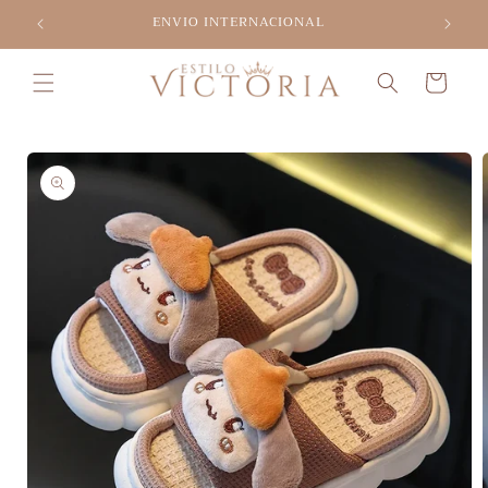
Ir
ENVIO INTERNACIONAL
directamente
al contenido
Carrito
Ir
directamente
a la
información
del producto