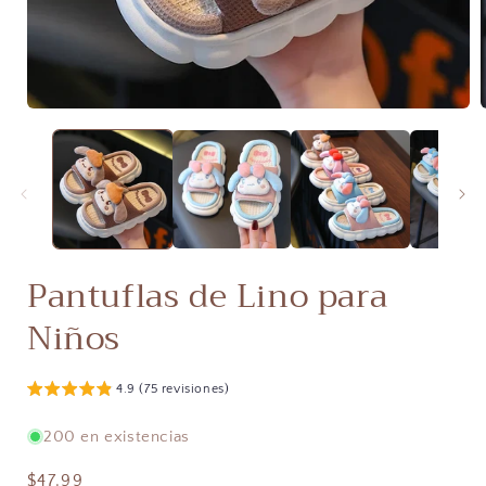
Abrir
A
elemento
multimedia
1
en
una
ventana
modal
Pantuflas de Lino para
Niños
4.9 (75 revisiones)
200 en existencias
Precio
$47.99