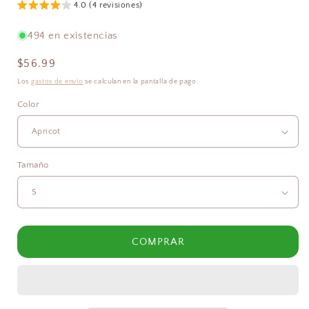
4.0 (4 revisiones)
494 en existencias
Precio
$56.99
habitual
Los
gastos de envío
se calculan en la pantalla de pago.
Color
Tamaño
COMPRAR