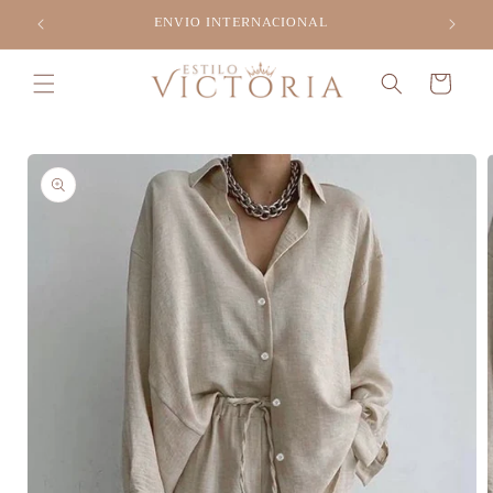
Ir
ENVIO INTERNACIONAL
directamente
al contenido
Carrito
Ir
directamente
a la
información
del producto