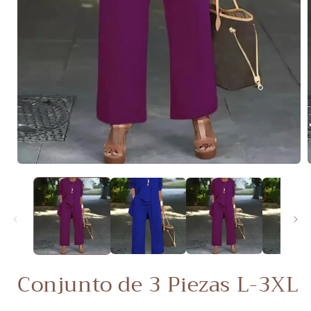
Abrir
elemento
multimedia
1
en
una
ventana
modal
A
Conjunto de 3 Piezas L-3XL