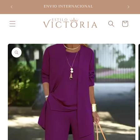
Ir
ENVIO INTERNACIONAL
directamente
al contenido
Carrito
Ir
directamente
a la
información
del producto