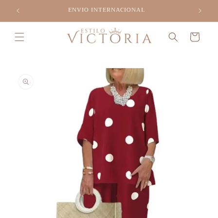
Ir
ENVIO INTERNACIONAL
directamente
al contenido
Carrito
Ir
directamente
a la
información
del producto